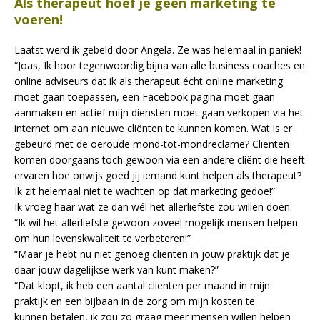
Als therapeut hoef je geen marketing te
voeren!
Laatst werd ik gebeld door Angela. Ze was helemaal in paniek!
“Joas, Ik hoor tegenwoordig bijna van alle business coaches en
online adviseurs dat ik als therapeut écht online marketing
moet gaan toepassen, een Facebook pagina moet gaan
aanmaken en actief mijn diensten moet gaan verkopen via het
internet om aan nieuwe cliënten te kunnen komen. Wat is er
gebeurd met de oeroude mond-tot-mondreclame? Cliënten
komen doorgaans toch gewoon via een andere cliënt die heeft
ervaren hoe onwijs goed jij iemand kunt helpen als therapeut?
Ik zit helemaal niet te wachten op dat marketing gedoe!”
Ik vroeg haar wat ze dan wél het allerliefste zou willen doen.
“Ik wil het allerliefste gewoon zoveel mogelijk mensen helpen
om hun levenskwaliteit te verbeteren!”
“Maar je hebt nu niet genoeg cliënten in jouw praktijk dat je
daar jouw dagelijkse werk van kunt maken?”
“Dat klopt, ik heb een aantal cliënten per maand in mijn
praktijk en een bijbaan in de zorg om mijn kosten te
kunnen betalen, ik zou zo graag meer mensen willen helpen